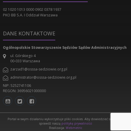
02 1020 1013 0000 0902 0378 1937
PKO BB S.A. I Oddział Warszawa
DANE KONTAKTOWE
Ogólnopolskie Stowarzyszenie Sędziów Sądów Administracyjnych
ul. Górskiego 4
00-033
Warszawa
zarzad1@osssa-sedziowie.org.pl
administrator@osssa-sedziowie.org.pl
NIP: 5252741106
REGON: 36956021000000
Portal w swym działaniu wykorzystuje pliki cookies. Aby dowiedzieć się więcej,
sprawdź naszą
politykę prywatności
Realizacja:
Webmetric