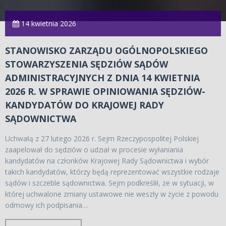
14 kwietnia 2026
STANOWISKO ZARZĄDU OGÓLNOPOLSKIEGO
STOWARZYSZENIA SĘDZIÓW SĄDÓW
ADMINISTRACYJNYCH Z DNIA 14 KWIETNIA
2026 R. W SPRAWIE OPINIOWANIA SĘDZIÓW-
KANDYDATÓW DO KRAJOWEJ RADY
SĄDOWNICTWA
Uchwałą z 27 lutego 2026 r. Sejm Rzeczypospolitej Polskiej
zaapelował do sędziów o udział w procesie wyłaniania
kandydatów na członków Krajowej Rady Sądownictwa i wybór
takich kandydatów, którzy będą reprezentować wszystkie rodzaje
sądów i szczeble sądownictwa. Sejm podkreślił, że w sytuacji, w
której uchwalone zmiany ustawowe nie weszły w życie z powodu
odmowy ich podpisania…