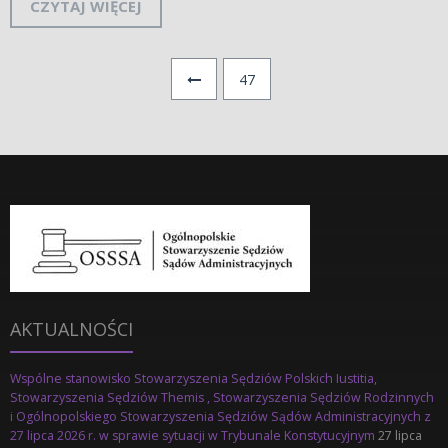
CZYTAJ WIĘCEJ
47
AKTUALNOŚCI
Wspólne stanowisko Stowarzyszenia Sędziów Polskich Iustitia,
Stowarzyszenia Sędziów Themis , Stowarzyszenia Sędziów Rodzinnych
i Ogólnopolskiego Stowarzyszenia Sędziów Sądów Administracyjnych z
27 lipca 2026 r. w sprawie sytuacji w Trybunale Konstytucyjnym
27 lipca